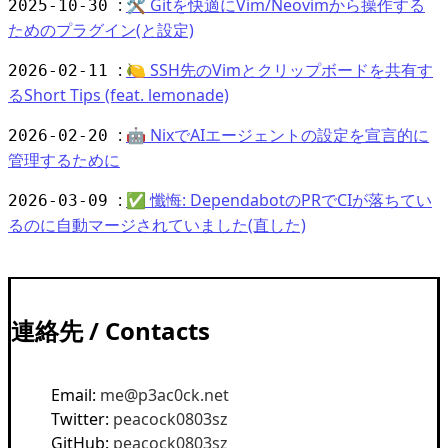
:
🛠 Gitを快適にVim/Neovimから操作する
2025-10-30
ためのプラグイン(と設定)
:
🍋 SSH先のVimとクリップボードを共有す
2026-02-11
るShort Tips (feat. lemonade)
:
🤖 NixでAIエージェントの設定を宣言的に
2026-02-20
管理するために
:
✅ 懺悔: DependabotのPRでCIが落ちてい
2026-03-09
るのに自動マージされていました(直した)
連絡先 / Contacts
Email:
me@p3ac0ck.net
Twitter:
peacock0803sz
GitHub:
peacock0803sz