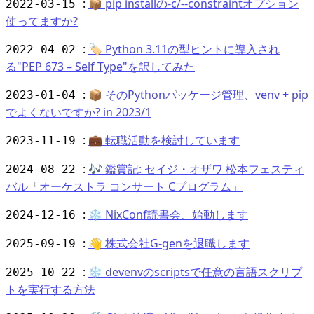
:
📦 pip installの-c/--constraintオプション
2022-03-15
使ってますか?
:
🏷️ Python 3.11の型ヒントに導入され
2022-04-02
る"PEP 673 – Self Type"を訳してみた
:
📦 そのPythonパッケージ管理、venv + pip
2023-01-04
でよくないですか? in 2023/1
:
💼 転職活動を検討しています
2023-11-19
:
🎶 鑑賞記: セイジ・オザワ 松本フェスティ
2024-08-22
バル「オーケストラ コンサート Cプログラム」
:
❄️ NixConf読書会、始動します
2024-12-16
:
👋 株式会社G-genを退職します
2025-09-19
:
❄ devenvのscriptsで任意の言語スクリプ
2025-10-22
トを実行する方法