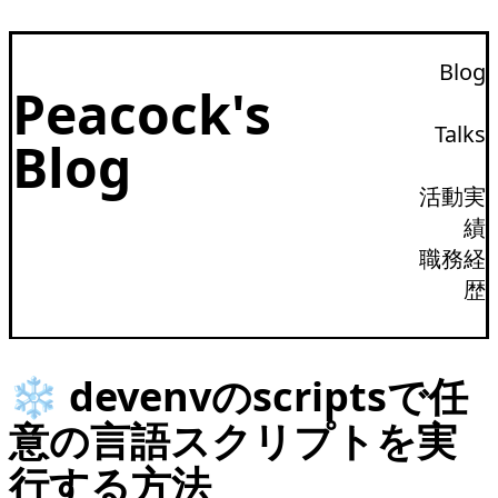
Blog
Peacock's
Talks
Blog
活動実
績
職務経
歴
❄ devenvのscriptsで任
意の言語スクリプトを実
行する方法