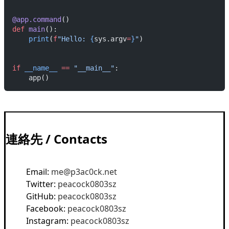
@app.command
()
def
 main
():
    print
(
f
"Hello: 
{
sys.argv
=
}
"
)
if
 __name__
 ==
 "__main__"
:
    app()
連絡先 / Contacts
Email:
me@p3ac0ck.net
Twitter:
peacock0803sz
GitHub:
peacock0803sz
Facebook:
peacock0803sz
Instagram:
peacock0803sz