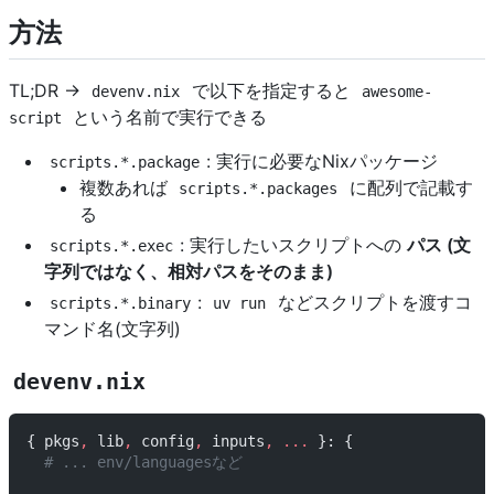
方法
TL;DR ->
で以下を指定すると
devenv.nix
awesome-
という名前で実行できる
script
: 実行に必要なNixパッケージ
scripts.*.package
複数あれば
に配列で記載す
scripts.*.packages
る
: 実行したいスクリプトへの
パス (文
scripts.*.exec
字列ではなく、相対パスをそのまま)
:
などスクリプトを渡すコ
scripts.*.binary
uv run
マンド名(文字列)
devenv.nix
{ pkgs
,
 lib
,
 config
,
 inputs
,
 ... 
}: {
  # ... env/languagesなど