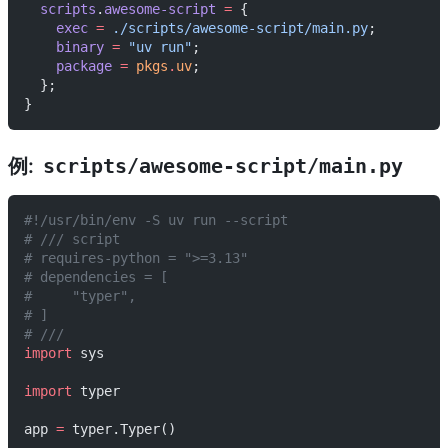
  scripts
.
awesome-script
 =
 {
    exec
 =
 ./scripts/awesome-script/main.py
;
    binary
 =
 "uv run"
;
    package
 =
 pkgs
.
uv
;
  };
}
例:
scripts/awesome-script/main.py
#!/usr/bin/env -S uv run --script
# /// script
# requires-python = ">=3.13"
# dependencies = [
#     "typer",
# ]
# ///
import
 sys
import
 typer
app 
=
 typer.Typer()