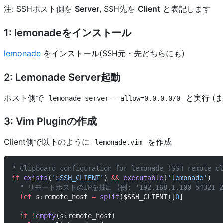
注: SSHホスト側を
Server
, SSH先を
Client
と表記します
1: lemonadeをインストール
lemonade
をインストール(SSH元・先どちらにも)
2: Lemonade Server起動
ホスト側で
と実行 (
lemonade server --allow=0.0.0.0/0
3: Vim Pluginの作成
Client側で以下のように
を作成
lemonade.vim
" Clipboard configuration for lemonade (SSH remote cl
if
 exists
(
'$SSH_CLIENT'
)
 && 
executable
(
'lemonade'
)
  " リモートホストのIPを抽出 (例: '192.168.1.100 54321 22'
  let
 s:remote_host 
=
 split
($SSH_CLIENT)[
0
]
  if
 !
empty
(s:remote_host)