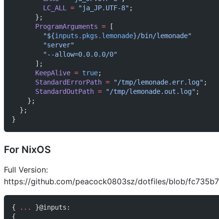
        LC_ALL
 =
 "ja_JP.UTF-8"
;
      };
      ProgramArguments
 =
 [
        "
${
inputs
.
pkgs
.
lemonade
}
/bin/lemonade"
        "server"
        "--allow=0.0.0.0/0"
      ];
      KeepAlive
 =
 true
;
      StandardErrorPath
 =
 "/tmp/lemonade.err.log"
;
      StandardOutPath
 =
 "/tmp/lemonade.out.log"
;
    };
  };
}
For NixOS
Full Version:
https://github.com/peacock0803sz/dotfiles/blob/fc735
{ 
... 
}@inputs:
{