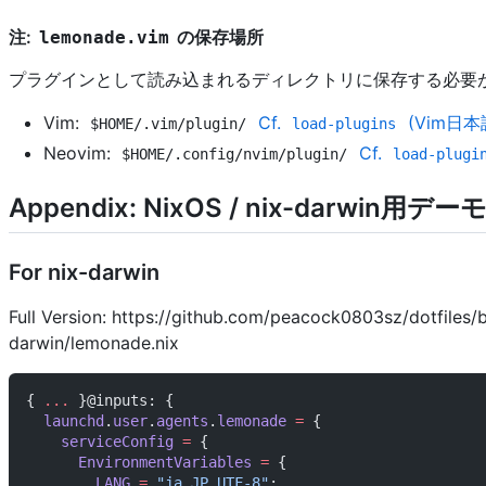
注:
の保存場所
lemonade.vim
プラグインとして読み込まれるディレクトリに保存する必要
Vim:
Cf.
(Vim日
$HOME/.vim/plugin/
load-plugins
Neovim:
Cf.
$HOME/.config/nvim/plugin/
load-plugi
Appendix: NixOS / nix-darwin用デー
For nix-darwin
Full Version: https://github.com/peacock0803sz/dotfil
darwin/lemonade.nix
{ 
... 
}@inputs: {
  launchd
.
user
.
agents
.
lemonade
 =
 {
    serviceConfig
 =
 {
      EnvironmentVariables
 =
 {
        LANG
 =
 "ja_JP.UTF-8"
;