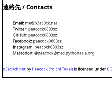
連絡先 / Contacts
Email:
me@p3ac0ck.net
Twitter:
peacock0803sz
GitHub:
peacock0803sz
Facebook:
peacock0803sz
Instagram:
peacock0803sz
Mastodon:
@
peacock@mtd.pythonasia.org
p3ac0ck.net
by
Peacock (Yoichi Takai)
is licensed under
CC