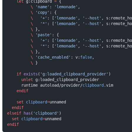
    let
 g:clipboard 
=
 {
          \
 'name'
: 
'lemonade'
,
          \
 'copy'
: {
          \
   '+'
: [
'lemonade'
, 
'--host'
, s:remote_ho
          \
   '*'
: [
'lemonade'
, 
'--host'
, s:remote_ho
          \
 },
          \
 'paste'
: {
          \
   '+'
: [
'lemonade'
, 
'--host'
, s:remote_ho
          \
   '*'
: [
'lemonade'
, 
'--host'
, s:remote_ho
          \
 },
          \
 'cache_enabled'
: v:
false
,
          \
 }
    if
 exists
(
'g:loaded_clipboard_provider'
)
      unlet
 g:loaded_clipboard_provider
      runtime autoload
/provider/
clipboard
.vim
    endif
    set
 clipboard
=
unnamed
  endif
elseif
 has
(
'clipboard'
)
  set
 clipboard
=
unnamed
endif