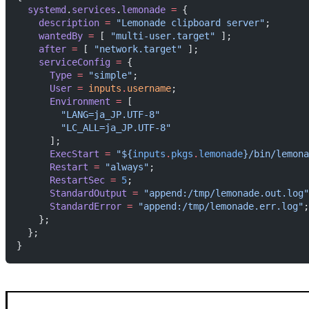
  systemd
.
services
.
lemonade
 =
 {
    description
 =
 "Lemonade clipboard server"
;
    wantedBy
 =
 [ 
"multi-user.target"
 ];
    after
 =
 [ 
"network.target"
 ];
    serviceConfig
 =
 {
      Type
 =
 "simple"
;
      User
 =
 inputs
.
username
;
      Environment
 =
 [
        "LANG=ja_JP.UTF-8"
        "LC_ALL=ja_JP.UTF-8"
      ];
      ExecStart
 =
 "
${
inputs
.
pkgs
.
lemonade
}
/bin/lemona
      Restart
 =
 "always"
;
      RestartSec
 =
 5
;
      StandardOutput
 =
 "append:/tmp/lemonade.out.log"
      StandardError
 =
 "append:/tmp/lemonade.err.log"
;
    };
  };
}