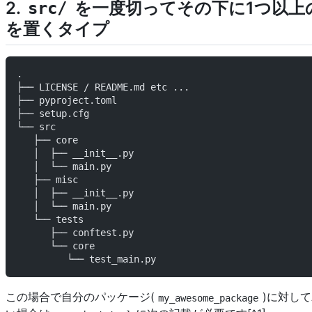
2.
を一度切ってその下に1つ以上
src/
を置くタイプ
.
├── LICENSE / README.md etc ...
├── pyproject.toml
├── setup.cfg
└── src
   ├── core
   │  ├── __init__.py
   │  └── main.py
   ├── misc
   │  ├── __init__.py
   │  └── main.py
   └── tests
      ├── conftest.py
      └── core
         └── test_main.py
この場合で自分のパッケージ(
)に対してA
my_awesome_package