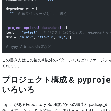
dependencies = [
  ""
  # 依存パッケージをここに書く
]
[
project
.
optional-dependencies
]
test = [
"pytest"
]  
# 他テストに必要なもの(freezegunとか
dev = [
"black"
, 
"flake8"
, 
"mypy"
]
# mypy / blackの設定など
この書き方はこの後の4.以外のパターンならばパッケージデ
くれます。
プロジェクト構成 &
pyproje
いろいろ
があるRepository Root想定からの構造と
.git
package_di
介します。 なお、以下特筆しない限り
pip install --edita