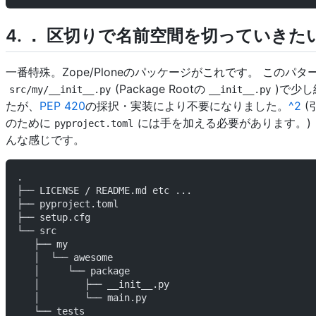
4.
区切りで名前空間を切っていきた
.
一番特殊。Zope/Ploneのパッケージがこれです。 このパタ
(Package Rootの
)で少
src/my/__init__.py
__init__.py
たが、
PEP 420
の採択・実装により不要になりました。
^2
(引
のために
には手を加える必要があります。)
pyproject.toml
んな感じです。
.
├── LICENSE / README.md etc ...
├── pyproject.toml
├── setup.cfg
└── src
   ├── my
   │  └── awesome
   │     └── package
   │        ├── __init__.py
   │        └── main.py
   └── tests