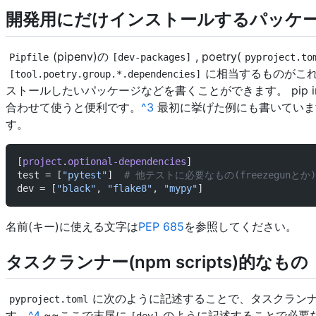
開発用にだけインストールするパッケ
(pipenv)の
, poetry(
Pipfile
[dev-packages]
pyproject.to
に相当するものがこ
[tool.poetry.group.*.dependencies]
ストールしたいパッケージなどを書くことができます。 pip ins
合わせて使うと便利です。
^3
最初に挙げた例にも書いていま
す。
[
project
.
optional-dependencies
]
test = [
"pytest"
]  
# 他テストに必要なもの(freezegunとか
dev = [
"black"
, 
"flake8"
, 
"mypy"
]
名前(キー)に使える文字は
PEP 685
を参照してください。
タスクランナー(npm scripts)的なもの
に次のように記述することで、タスクラン
pyproject.toml
す。
^4
~~ここで末尾に
のように記述することで必要なex
[dev]