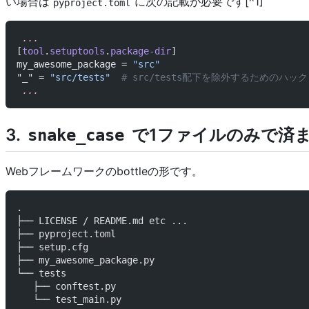
い場合は
に次の記載が必要です[^1]
pyproject.toml
 ...
[
tool
.
setuptools
.
package-dir
]
my_awesome_package = 
"src"
"_" = 
"src/tests"
  # src/tests配下を除外するためのハック
 ...
3.
で1ファイルのみで済
snake_case
Webフレームワークのbottleの形です。
.
├── LICENSE / README.md etc ...
├── pyproject.toml
├── setup.cfg
├── my_awesome_package.py
└── tests
   ├── conftest.py
   └── test_main.py