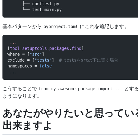
      ├── conftest.py
      └── test_main.py
基本パターンから
にこれを追記します。
pyproject.toml
 ...
[
tool
.
setuptools
.
packages
.
find
]
where = [
"src"
]
exclude = [
"tests"
]  
# testsをsrcの下に置く場合
namespaces = 
false
 ...
こうすることで
とするA
from my.awesome.package import ...
ようになります。
あなたがやりたいと思ってい
出来ますよ