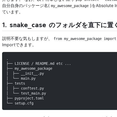
自分自身のパッケージ名(
)をAbsolut
my_awesome_package
ています。
1.
のフォルダを直下に置
snake_case
説明不要な気もしますが、
from my_awesome_package import
Importできます。
.
├── LICENSE / README.md etc ...
├── my_awesome_package
│  ├── __init__.py
│  └── main.py
├── tests
│  ├── conftest.py
│  └── test_main.py
├── pyproject.toml
└── setup.cfg