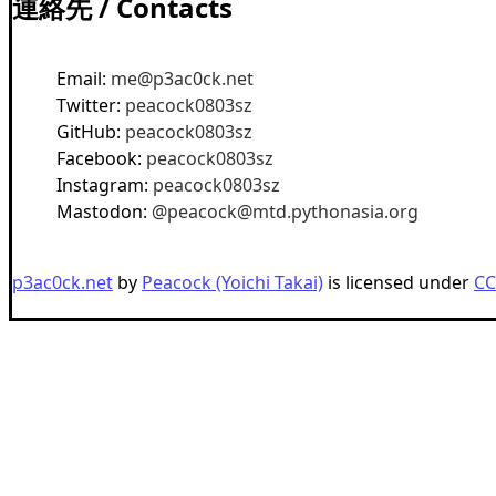
連絡先 / Contacts
Email:
me@p3ac0ck.net
Twitter:
peacock0803sz
GitHub:
peacock0803sz
Facebook:
peacock0803sz
Instagram:
peacock0803sz
Mastodon:
@
peacock@mtd.pythonasia.org
p3ac0ck.net
by
Peacock (Yoichi Takai)
is licensed under
CC