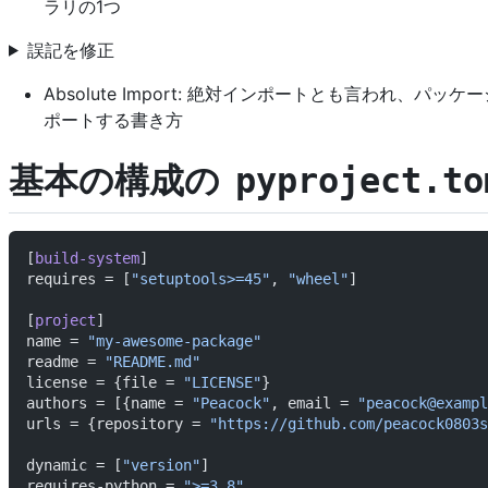
ラリの1つ
誤記を修正
Absolute Import: 絶対インポートとも言われ、パ
ポートする書き方
基本の構成の
pyproject.to
[
build-system
]
requires = [
"setuptools>=45"
, 
"wheel"
]
[
project
]
name = 
"my-awesome-package"
readme = 
"README.md"
license = {file = 
"LICENSE"
}
authors = [{name = 
"Peacock"
, email = 
"
peacock@exampl
urls = {repository = 
"https://github.com/peacock0803s
dynamic = [
"version"
]
requires-python = 
">=3.8"