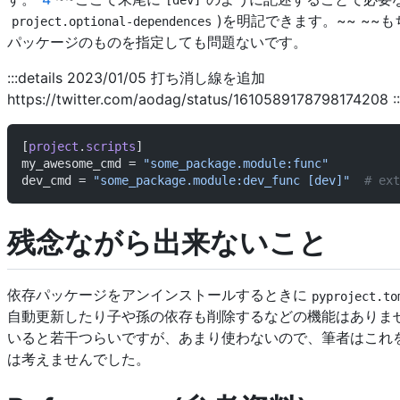
)を明記できます。~~ ~~
project.optional-dependences
パッケージのものを指定しても問題ないです。
:::details 2023/01/05 打ち消し線を追加
https://twitter.com/aodag/status/1610589178798174208 ::
[
project
.
scripts
]
my_awesome_cmd = 
"some_package.module:func"
dev_cmd = 
"some_package.module:dev_func [dev]"
  # e
残念ながら出来ないこと
依存パッケージをアンインストールするときに
pyproject.to
自動更新したり子や孫の依存も削除するなどの機能はありま
いると若干つらいですが、あまり使わないので、筆者はこれを理
は考えませんでした。